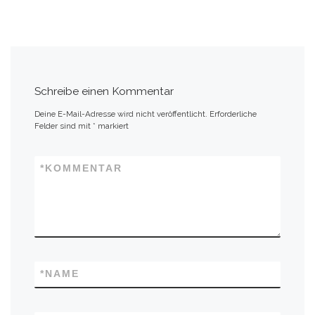
s
e
A
n
p
p
Schreibe einen Kommentar
Deine E-Mail-Adresse wird nicht veröffentlicht.
Erforderliche
Felder sind mit
*
markiert
*
KOMMENTAR
*
NAME