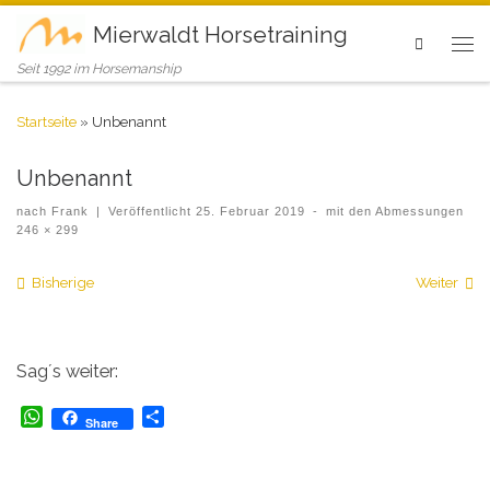
Mierwaldt Horsetraining
Search
Seit 1992 im Horsemanship
Startseite
»
Unbenannt
Unbenannt
nach
Frank
|
Veröffentlicht
25. Februar 2019
-
mit den Abmessungen
246 × 299
Bilder Navigation
Bisherige
Weiter
Sag´s weiter:
W
T
Share
h
e
a
i
t
l