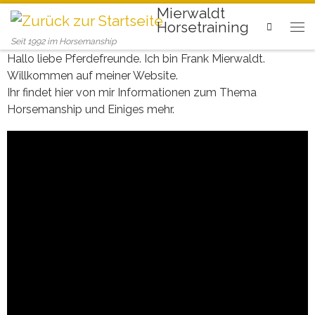
Mierwaldt
Horsetraining
Search
Seit 1992 im Horsemanship
Hallo liebe Pferdefreunde. Ich bin Frank Mierwaldt.
Willkommen auf meiner Website.
Ihr findet hier von mir Informationen zum Thema
Horsemanship und Einiges mehr.