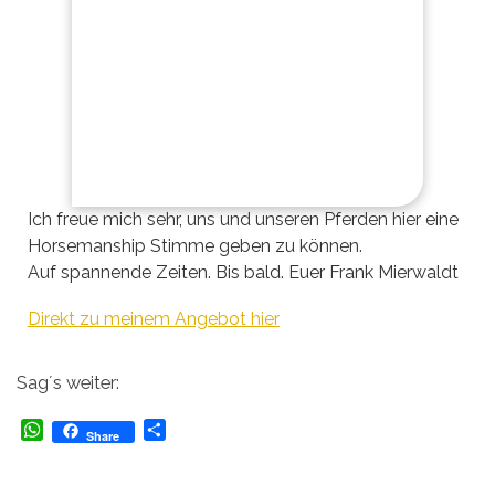
Ich freue mich sehr, uns und unseren Pferden hier eine
Horsemanship Stimme geben zu können.
Auf spannende Zeiten. Bis bald. Euer Frank Mierwaldt
Direkt zu meinem Angebot hier
Sag´s weiter:
W
T
Share
h
e
a
i