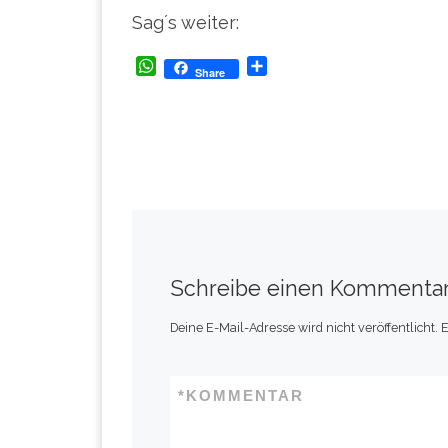
Sag´s weiter:
W
T
Share
h
e
a
i
t
l
s
e
A
n
p
p
Schreibe einen Kommenta
Deine E-Mail-Adresse wird nicht veröffentlicht.
E
*
KOMMENTAR