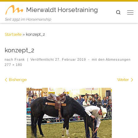
Mierwaldt Horsetraining
Search
Seit 1992 im Horsemanship
Startseite
»
konzept_2
konzept_2
nach
Frank
|
Veröffentlicht
27. Februar 2019
-
mit den Abmessungen
277 × 180
Bilder Navigation
Bisherige
Weiter