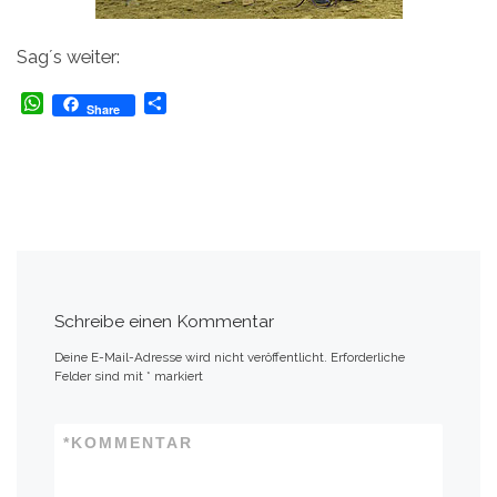
Sag´s weiter:
W
T
Share
h
e
a
i
t
l
s
e
A
n
p
p
Schreibe einen Kommentar
Deine E-Mail-Adresse wird nicht veröffentlicht.
Erforderliche
Felder sind mit
*
markiert
*
KOMMENTAR