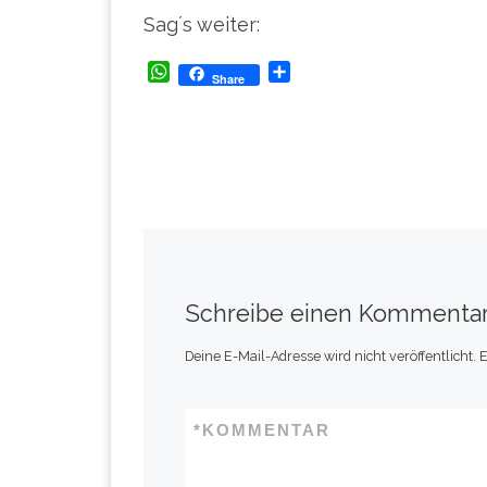
Sag´s weiter:
W
T
Share
h
e
a
i
t
l
s
e
A
n
p
p
Schreibe einen Kommenta
Deine E-Mail-Adresse wird nicht veröffentlicht.
E
*
KOMMENTAR