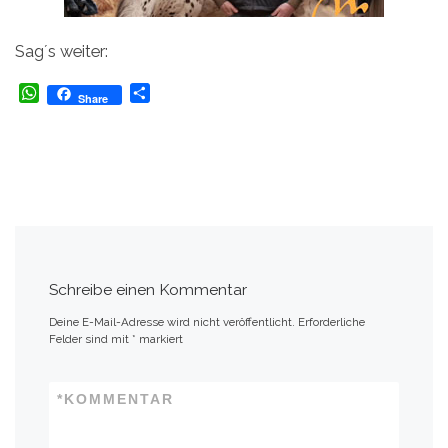
Sag´s weiter:
W
T
Share
h
e
a
i
t
l
s
e
A
n
p
p
Schreibe einen Kommentar
Deine E-Mail-Adresse wird nicht veröffentlicht.
Erforderliche
Felder sind mit
*
markiert
*
KOMMENTAR