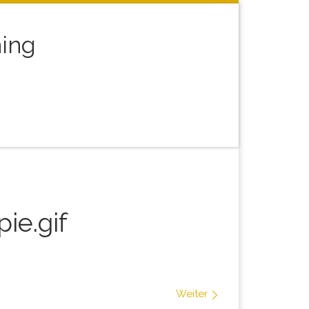
ning
arch
ie.gif
Weiter