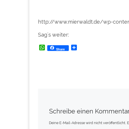
http://www.mierwaldt.de/wp-conte
Sag´s weiter:
W
T
Share
h
e
a
i
t
l
s
e
A
n
p
p
Schreibe einen Kommenta
Deine E-Mail-Adresse wird nicht veröffentlicht.
E