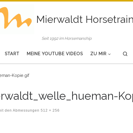
Mierwaldt Horsetrai
Seit 1992 im Horsemanship
Se
START
MEINE YOUTUBE VIDEOS
ZU MIR
eman-Kopie.gif
rwaldt_welle_hueman-Kop
mit den Abmessungen
512 × 256