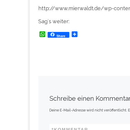
http://www.mierwaldt.de/wp-conten
Sag´s weiter:
W
T
Share
h
e
a
i
t
l
s
e
A
n
p
p
Schreibe einen Kommenta
Deine E-Mail-Adresse wird nicht veröffentlicht.
E
*
KOMMENTAR