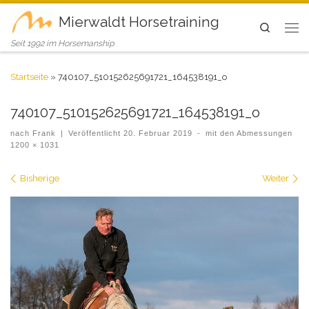
Mierwaldt Horsetraining
Search
Seit 1992 im Horsemanship
Startseite
»
740107_510152625691721_164538191_o
740107_510152625691721_164538191_o
nach
Frank
|
Veröffentlicht
20. Februar 2019
-
mit den Abmessungen
1200 × 1031
Bilder Navigation
Bisherige
Weiter