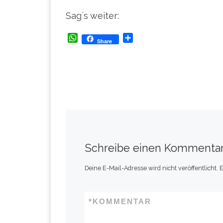
Sag´s weiter:
W
T
Share
h
e
a
i
t
l
s
e
A
n
p
p
Schreibe einen Kommenta
Deine E-Mail-Adresse wird nicht veröffentlicht.
E
*
KOMMENTAR