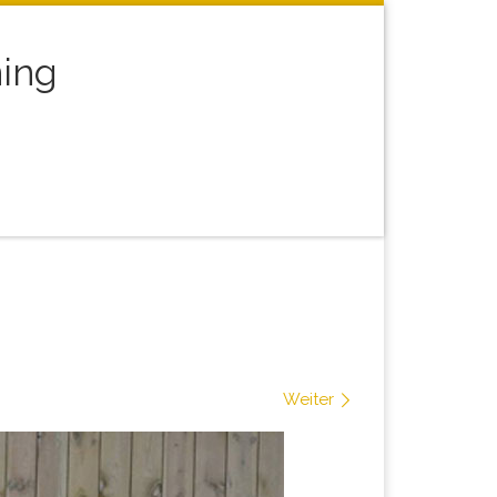
ning
arch
Weiter