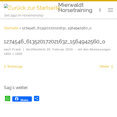
Mierwaldt
Horsetraining
Search
Seit 1992 im Horsemanship
Startseite
»
1274546_613520172021632_1564942560_o
1274546_613520172021632_1564942560_o
nach
Frank
|
Veröffentlicht
20. Februar 2019
-
mit den Abmessungen
1800 × 1600
Bilder Navigation
Bisherige
Weiter
Sag´s weiter:
W
T
Share
h
e
a
i
t
l