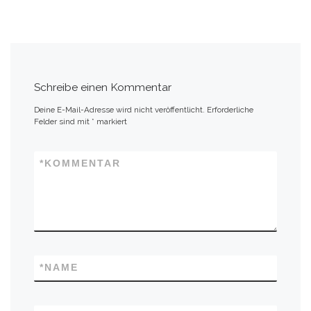
s
e
A
n
p
p
Schreibe einen Kommentar
Deine E-Mail-Adresse wird nicht veröffentlicht.
Erforderliche
Felder sind mit
*
markiert
*
KOMMENTAR
*
NAME